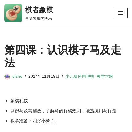
棋者象棋
跳
享受象棋的快乐
至
正
文
第四课：认识棋子马及走
法
qizhe
2024年11月19日
少儿版使用说明
,
教学大纲
象棋礼仪
认识马及其摆放，了解马的行棋规则，能熟练用马行走。
教学准备：四张小椅子。