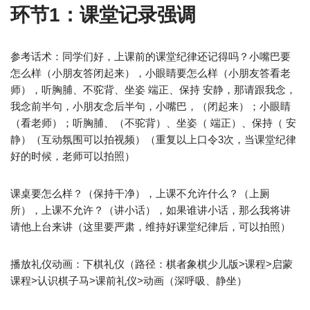
环节1：课堂记录强调
参考话术：同学们好，上课前的课堂纪律还记得吗？小嘴巴要
怎么样（小朋友答闭起来），小眼睛要怎么样（小朋友答看老
师），听胸脯、不驼背、坐姿 端正、保持 安静，那请跟我念，
我念前半句，小朋友念后半句，小嘴巴，（闭起来）；小眼睛
（看老师）；听胸脯、（不驼背）、坐姿（ 端正）、保持（ 安
静）（互动氛围可以拍视频）（重复以上口令3次，当课堂纪律
好的时候，老师可以拍照）
课桌要怎么样？（保持干净），上课不允许什么？（上厕
所），上课不允许？（讲小话），如果谁讲小话，那么我将讲
请他上台来讲（这里要严肃，维持好课堂纪律后，可以拍照）
播放礼仪动画：下棋礼仪（路径：棋者象棋少儿版>课程>启蒙
课程>认识棋子马>课前礼仪>动画（深呼吸、静坐）