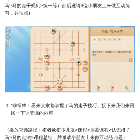
马>马的走子规则>练一练）然后邀请4位小朋友上来做互动练
习，并拍照）
“非常棒！看来大家都掌握了马的走子技巧。接下来我们来回
顾一下这节课的内容
（播放视频路径：棋者象棋少儿版>课程>启蒙课程>认识棋子—
马>马的走法>课程总结，并邀请小朋友上来做互动练习题）